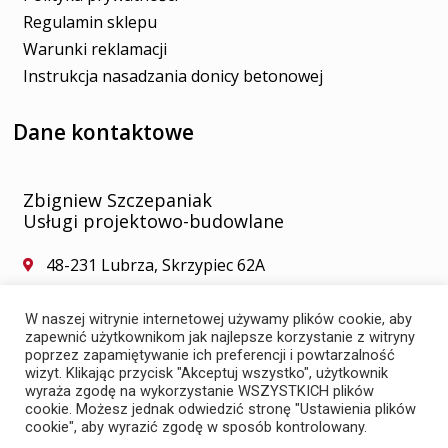
Regulamin sklepu
Warunki reklamacji
Instrukcja nasadzania donicy betonowej
Dane kontaktowe
Zbigniew Szczepaniak
Usługi projektowo-budowlane
48-231 Lubrza, Skrzypiec 62A
+48 787 313 052
+48 889 618 357
W naszej witrynie internetowej używamy plików cookie, aby
zapewnić użytkownikom jak najlepsze korzystanie z witryny
zszczepaniakbiuro@gmail.com
poprzez zapamiętywanie ich preferencji i powtarzalność
wizyt. Klikając przycisk "Akceptuj wszystko", użytkownik
wyraża zgodę na wykorzystanie WSZYSTKICH plików
cookie. Możesz jednak odwiedzić stronę "Ustawienia plików
cookie", aby wyrazić zgodę w sposób kontrolowany.