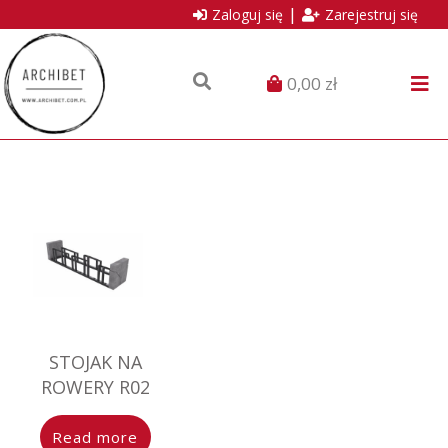
|
Zaloguj się
Zarejestruj się
0,00 zł
Wyszukaj
produkt
STOJAK NA
ROWERY R02
Read more